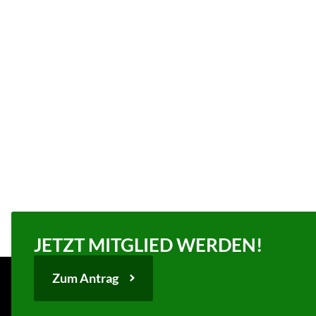
FSV Union Fürstenwalde und Kaufland Nord
Fürstenwalde setzen ihre erfolgreiche
Zusammenarbeit fort und verlängern die
bestehende Kooperation um drei weitere Jahre.
Bereits seit der Saison 2023/24 steht Kaufland
Nord dem Verein als starker und…
Weiterlesen
1 min
JETZT MITGLIED WERDEN!
Zum Antrag