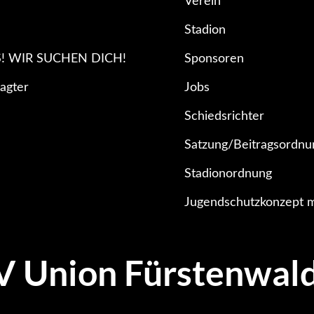
Verein
Stadion
S! WIR SUCHEN DICH!
Sponsoren
agter
Jobs
Schiedsrichter
Satzung/Beitragsordnu
Stadionordnung
Jugendschutzkonzept m
V Union Fürstenwal