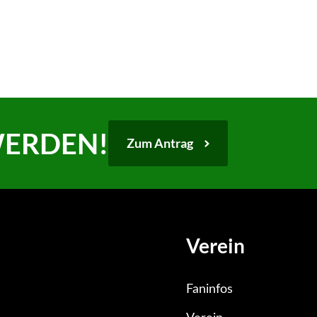
WERDEN!
Zum Antrag
Verein
Faninfos