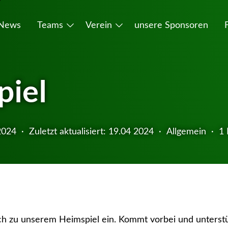
News
Teams
Verein
unsere Sponsoren
piel
Trainer
2024
·
Zuletzt aktualisiert:
19.04 2024
·
Allgemein
·
1 
Elterninfos
Jugendtrainer
Antrag Mitgliedsausweis
Nachwuchsteams
online Mitgliedsantrag
ch zu unserem Heimspiel ein. Kommt vorbei und unterst
SEPA