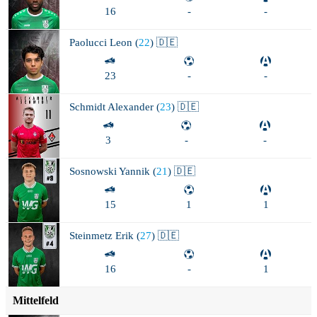
16
-
-
Paolucci
Leon (
22
) 🇩🇪
23
-
-
Schmidt
Alexander (
23
) 🇩🇪
3
-
-
Sosnowski
Yannik (
21
) 🇩🇪
15
1
1
Steinmetz
Erik (
27
) 🇩🇪
16
-
1
Mittelfeld