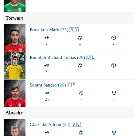
Torwart
Barsukou
Mark (
25
) 🇧🇾
-
-
-
Rudolph
Richard Tobias (
20
) 🇩🇪
3
-
-
Soraru
Sandro (
26
) 🇩🇪
25
-
-
Abwehr
Glaschke
Adrian (
23
) 🇩🇪