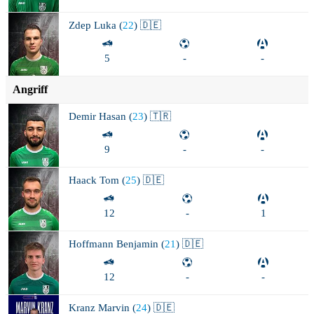
Zdep
Luka (
22
) 🇩🇪
5
-
-
Angriff
Demir
Hasan (
23
) 🇹🇷
9
-
-
Haack
Tom (
25
) 🇩🇪
12
-
1
Hoffmann
Benjamin (
21
) 🇩🇪
12
-
-
Kranz
Marvin (
24
) 🇩🇪