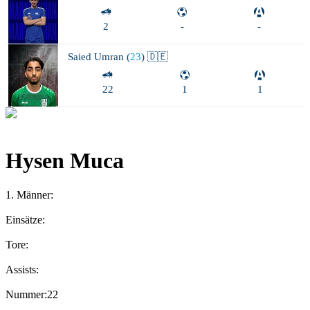
2
-
-
Saied
Umran (
23
) 🇩🇪
22
1
1
Hysen Muca
1. Männer
:
Einsätze:
Tore:
Assists:
Nummer:
22