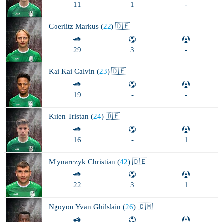
11
1
-
Goerlitz
Markus (
22
) 🇩🇪
29
3
-
Kai Kai
Calvin (
23
) 🇩🇪
19
-
-
Krien
Tristan (
24
) 🇩🇪
16
-
1
Mlynarczyk
Christian (
42
) 🇩🇪
22
3
1
Ngoyou
Yvan Ghilslain (
26
) 🇨🇲