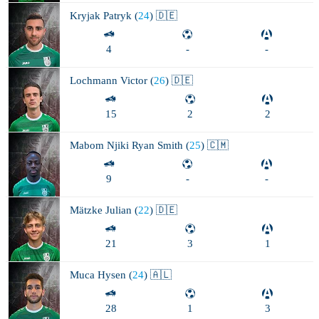
Kryjak
Patryk (
24
) 🇩🇪
4
-
-
Lochmann
Victor (
26
) 🇩🇪
15
2
2
Mabom Njiki
Ryan Smith (
25
) 🇨🇲
9
-
-
Mätzke
Julian (
22
) 🇩🇪
21
3
1
Muca
Hysen (
24
) 🇦🇱
28
1
3