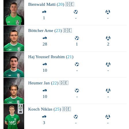
Bienwald
Matti (
20
) 🇩🇪
1
-
-
Böttcher
Arne (
23
) 🇩🇪
28
1
2
Haj Youssef
Ibrahim (
21
)
10
-
-
Heumer
Jan (
22
) 🇩🇪
10
-
-
Kosch
Niklas (
25
) 🇩🇪
3
-
-