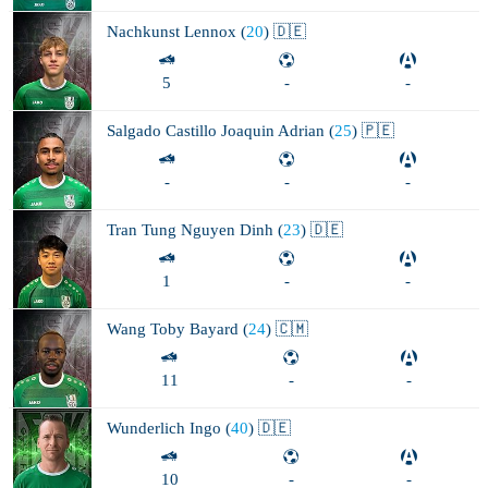
Nachkunst
Lennox (
20
) 🇩🇪
5
-
-
Salgado Castillo
Joaquin Adrian (
25
) 🇵🇪
-
-
-
Tran
Tung Nguyen Dinh (
23
) 🇩🇪
1
-
-
Wang
Toby Bayard (
24
) 🇨🇲
11
-
-
Wunderlich
Ingo (
40
) 🇩🇪
10
-
-