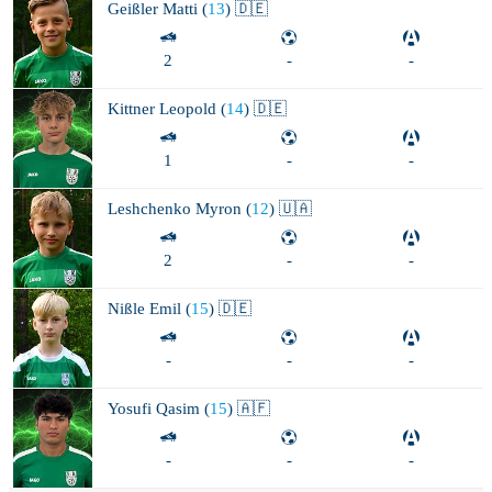
Geißler
Matti (
13
) 🇩🇪
2
-
-
Kittner
Leopold (
14
) 🇩🇪
1
-
-
Leshchenko
Myron (
12
) 🇺🇦
2
-
-
Nißle
Emil (
15
) 🇩🇪
-
-
-
Yosufi
Qasim (
15
) 🇦🇫
-
-
-