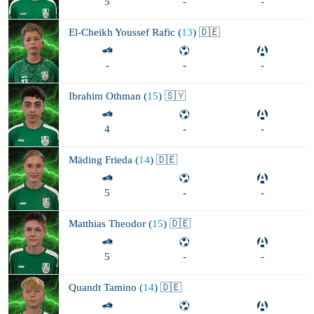
5
-
-
El-Cheikh Youssef
Rafic (
13
) 🇩🇪
-
-
-
Ibrahim
Othman (
15
) 🇸🇾
4
-
-
Mäding
Frieda (
14
) 🇩🇪
5
-
-
Matthias
Theodor (
15
) 🇩🇪
5
-
-
Quandt
Tamino (
14
) 🇩🇪