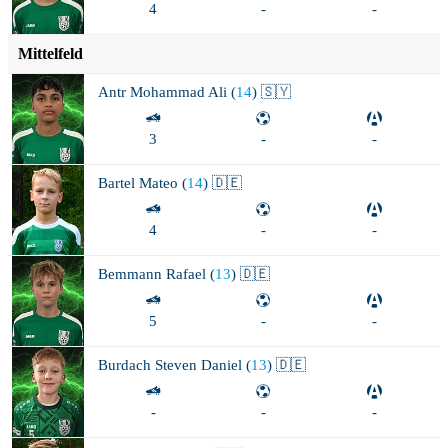
4
-
-
Mittelfeld
Antr
Mohammad Ali (
14
) 🇸🇾
3
-
-
Bartel
Mateo (
14
) 🇩🇪
4
-
-
Bemmann
Rafael (
13
) 🇩🇪
5
-
-
Burdach
Steven Daniel (
13
) 🇩🇪
-
-
-