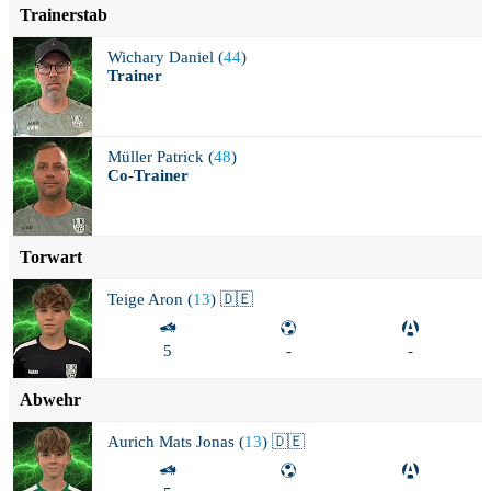
Trainerstab
Wichary
Daniel (
44
)
Trainer
Müller
Patrick (
48
)
Co-Trainer
Torwart
Teige
Aron (
13
) 🇩🇪
5
-
-
Abwehr
Aurich
Mats Jonas (
13
) 🇩🇪