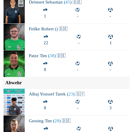
Drömert
Sebastian (
45
) 🇩🇪
1
-
-
Feilke
Robert (
) 🇩🇪
22
-
1
Patze
Tim (
38
) 🇩🇪
8
-
-
Abwehr
Alhaj Youssef
Tarek (
23
) 🇸🇾
8
-
3
Gessing
Tim (
28
) 🇩🇪