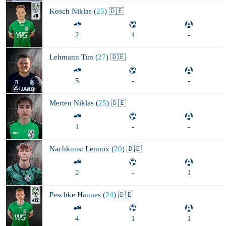
Kosch
Niklas (
25
) 🇩🇪
2
4
-
Lehmann
Tim (
27
) 🇩🇪
5
-
-
Merten
Niklas (
25
) 🇩🇪
1
-
-
Nachkunst
Lennox (
20
) 🇩🇪
2
-
1
Peschke
Hannes (
24
) 🇩🇪
4
1
1