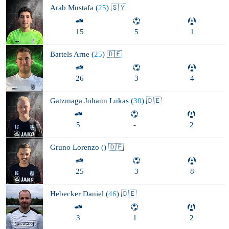
Arab
Mustafa (
25
) 🇸🇾
15
5
1
Bartels
Arne (
25
) 🇩🇪
26
3
4
Gatzmaga
Johann Lukas (
30
) 🇩🇪
5
-
2
Gruno
Lorenzo (
) 🇩🇪
25
3
8
Hebecker
Daniel (
46
) 🇩🇪
3
1
2