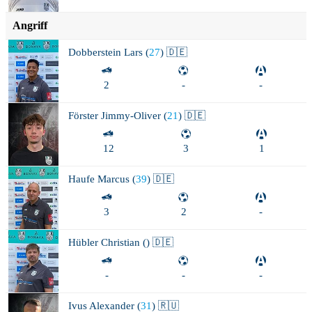
Angriff
Dobberstein
Lars (
27
) 🇩🇪
2
-
-
Förster
Jimmy-Oliver (
21
) 🇩🇪
12
3
1
Haufe
Marcus (
39
) 🇩🇪
3
2
-
Hübler
Christian (
) 🇩🇪
-
-
-
Ivus
Alexander (
31
) 🇷🇺