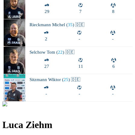
29
7
8
Rieckmann
Michel (
35
) 🇩🇪
2
-
-
Selchow
Tom (
22
) 🇩🇪
27
11
6
Sitzmann
Wiktor (
25
) 🇩🇪
-
-
-
Luca Ziehm