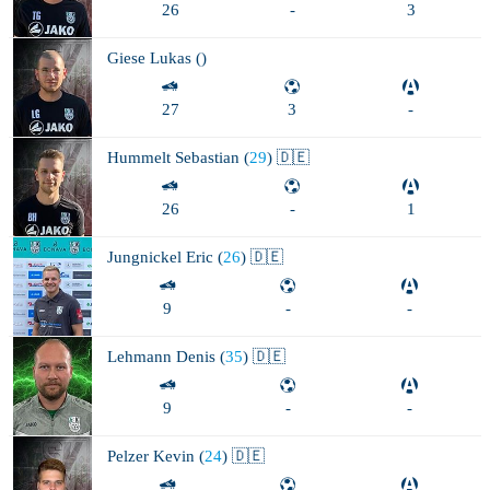
26
-
3
Giese
Lukas (
)
27
3
-
Hummelt
Sebastian (
29
) 🇩🇪
26
-
1
Jungnickel
Eric (
26
) 🇩🇪
9
-
-
Lehmann
Denis (
35
) 🇩🇪
9
-
-
Pelzer
Kevin (
24
) 🇩🇪