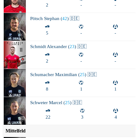
2
-
-
Pötsch
Stephan (
42
) 🇩🇪
5
-
-
Schmidt
Alexander (
23
) 🇩🇪
2
-
-
Schumacher
Maximilian (
25
) 🇩🇪
8
1
1
Schweter
Marcel (
25
) 🇩🇪
22
3
4
Mittelfeld