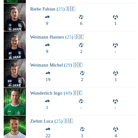
Riebe
Fabian (
25
) 🇩🇪
9
6
1
Weimann
Hannes (
25
) 🇩🇪
9
2
-
Weimann
Michel (
29
) 🇩🇪
19
2
1
Wunderlich
Ingo (
40
) 🇩🇪
1
-
-
Ziehm
Luca (
25
) 🇩🇪
22
1
4