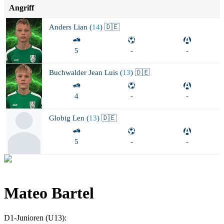
Angriff
Anders
Lian (
14
) 🇩🇪
5
-
-
Buchwalder
Jean Luis (
13
) 🇩🇪
4
-
-
Globig
Len (
13
) 🇩🇪
5
-
-
Mateo Bartel
D1-Junioren (U13)
: