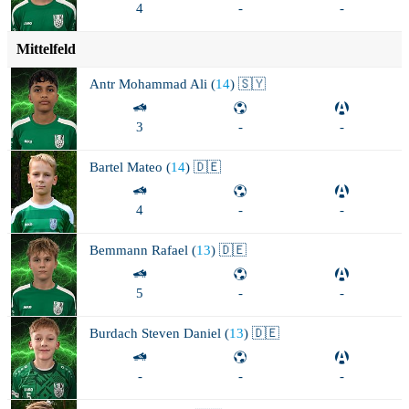
4
-
-
Mittelfeld
Antr
Mohammad Ali (
14
) 🇸🇾
3
-
-
Bartel
Mateo (
14
) 🇩🇪
4
-
-
Bemmann
Rafael (
13
) 🇩🇪
5
-
-
Burdach
Steven Daniel (
13
) 🇩🇪
-
-
-