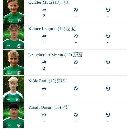
Geißler
Matti (
13
) 🇩🇪
2
-
-
Kittner
Leopold (
14
) 🇩🇪
1
-
-
Leshchenko
Myron (
12
) 🇺🇦
2
-
-
Nißle
Emil (
15
) 🇩🇪
-
-
-
Yosufi
Qasim (
15
) 🇦🇫
-
-
-