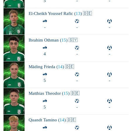
5
-
-
El-Cheikh Youssef
Rafic (
13
) 🇩🇪
-
-
-
Ibrahim
Othman (
15
) 🇸🇾
4
-
-
Mäding
Frieda (
14
) 🇩🇪
5
-
-
Matthias
Theodor (
15
) 🇩🇪
5
-
-
Quandt
Tamino (
14
) 🇩🇪