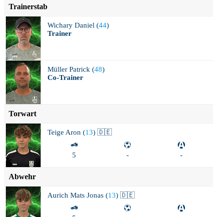
Trainerstab
Wichary
Daniel (
44
)
Trainer
Müller
Patrick (
48
)
Co-Trainer
Torwart
Teige
Aron (
13
) 🇩🇪
5
-
-
Abwehr
Aurich
Mats Jonas (
13
) 🇩🇪